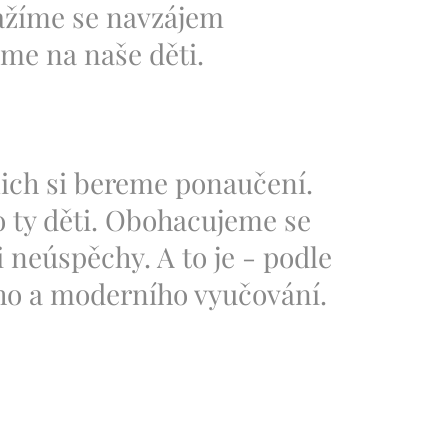
nažíme se navzájem
íme na naše děti.
nich si bereme ponaučení.
o ty děti. Obohacujeme se
 neúspěchy. A to je - podle
ho a moderního vyučování.