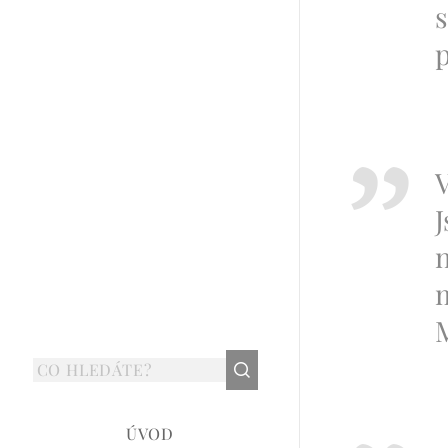
s
p
V
J
n
ÚVOD