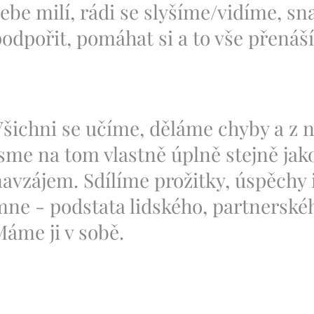
ebe milí, rádi se slyšíme/vidíme, s
odpořit, pomáhat si a to vše přenáš
šichni se učíme, děláme chyby a z 
sme na tom vlastně úplně stejně jak
avzájem. Sdílíme prožitky, úspěchy i
mne - podstata lidského, partnerské
Máme ji v sobě.