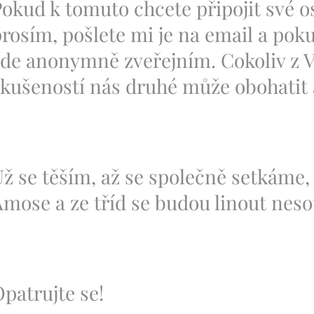
okud k tomuto chcete připojit své o
rosím, pošlete mi je na email a poku
zde anonymně zveřejním. Cokoliv z 
kušeností nás druhé může obohatit 
ž se těším, až se společně setkáme,
mose a ze tříd se budou linout nes
patrujte se!