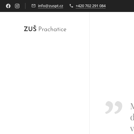
info@zuspt.cz
+420 702 291 084
ZUŠ
Prachatice
M
d
v