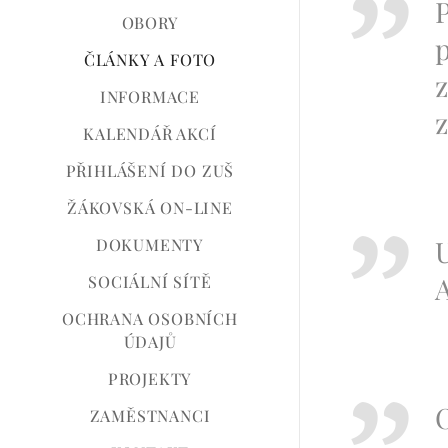
P
OBORY
p
ČLÁNKY A FOTO
INFORMACE
z
KALENDÁŘ AKCÍ
PŘIHLÁŠENÍ DO ZUŠ
ŽÁKOVSKÁ ON-LINE
U
DOKUMENTY
A
SOCIÁLNÍ SÍTĚ
OCHRANA OSOBNÍCH
ÚDAJŮ
PROJEKTY
O
ZAMĚSTNANCI