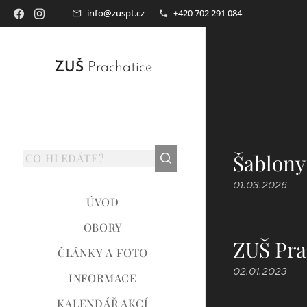
info@zuspt.cz
+420 702 291 084
ZUŠ
Prachatice
Šablony 
01.03.2026
ÚVOD
OBORY
ZUŠ Pra
ČLÁNKY A FOTO
02.01.2023
INFORMACE
KALENDÁŘ AKCÍ