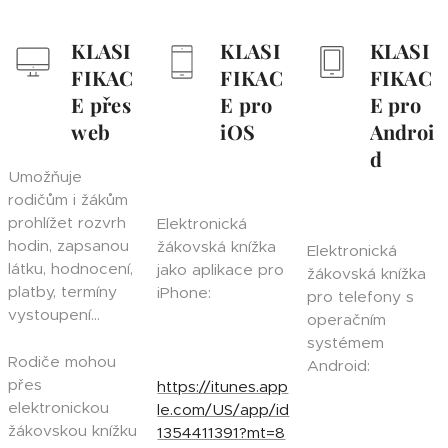
KLASI
KLASI
KLASI
FIKAC
FIKAC
FIKAC
E přes
E pro
E pro
web
iOS
Androi
d
Umožňuje
rodičům i žákům
prohlížet rozvrh
Elektronická
hodin, zapsanou
žákovská knížka
Elektronická
látku, hodnocení,
jako aplikace pro
žákovská knížka
platby, termíny
iPhone:
pro telefony s
vystoupení...
operačním
systémem
Rodiče mohou
Android:
přes
https://itunes.app
elektronickou
le.com/US/app/id
žákovskou knížku
1354411391?mt=8