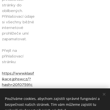
stránky do
oblíbených.
Přihlašovací údaje
si všechny běžné
internetové
prohlížeče umí
zapamatovat.
Přejít na
přihlašovací
stránku:
https://www.klasif
ikace.jphsw.cz/?
hash=20f07591c
6fcb220ffe637cd
a29bb3f6
Používáme cookies, abychom zajistili správné fungování a
bezpečnost našich stránek. Tím vám můžeme zajistit tu