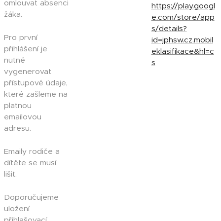
omlouvat absenci
https://play.googl
žáka.
e.com/store/app
s/details?
Pro první
id=jphsw.cz.mobil
přihlášení je
eklasifikace&hl=c
nutné
s
vygenerovat
přístupové údaje,
které zašleme na
platnou
emailovou
adresu.
Emaily rodiče a
dítěte se musí
lišit.
Doporučujeme
uložení
přihlašovací