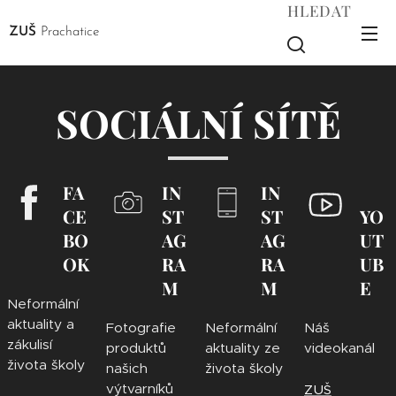
HLEDAT
ZUŠ
Prachatice
SOCIÁLNÍ SÍTĚ
FA
IN
IN
CE
ST
ST
YO
BO
AG
AG
UT
OK
RA
RA
UB
M
M
E
Neformální
aktuality a
Fotografie
Neformální
Náš
zákulisí
produktů
aktuality ze
videokanál
života školy
našich
života školy
výtvarníků
ZUŠ