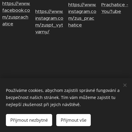
https://www.
https://www.
Prachatice -
facebook.co
https://www.
instagram.co
YouTube
m/zusprach
instagram.co
m/zus_prac
atice
m/zuspt_vyt
hatice
varny/
Používáme cookies, abychom zajistili správné fungování a
bezpečnost našich stránek. Tím vám můžeme zajistit tu
nejlepší zkušenost při jejich návštěvě.
ZUŠ PRACHATICE
Přijmout nezbytné
Přijmout vše
Vytvořeno službou
Webnode
Cookies