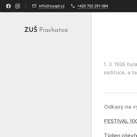
info@zuspt.cz
+420 702 291 084
ZUŠ
Prachatice
1. 3. 1926 by
instituce, a 
Odkazy na vy
FESTIVAL 100
Týden otevř