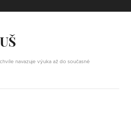
ZUŠ
o chvíle navazuje výuka až do současné