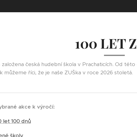
100 LET 
la založena česká hudební škola v Prachaticích. Od tét
tak můžeme říci, že je naše ZUŠka v roce 2026 stoletá.
brané akce k výročí:
 let 100 dnů
ené školy