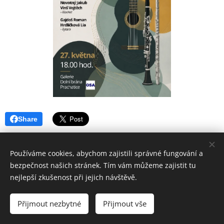
Share
Používáme cookies, abychom zajistili správné fungování a
bezpečnost našich stránek. Tím vám můžeme zajistit tu
nejlepší zkušenost při jejich návštěvě.
ZUŠ PRACHATICE
Přijmout nezbytné
Přijmout vše
Vytvořeno službou
Webnode
Cookies