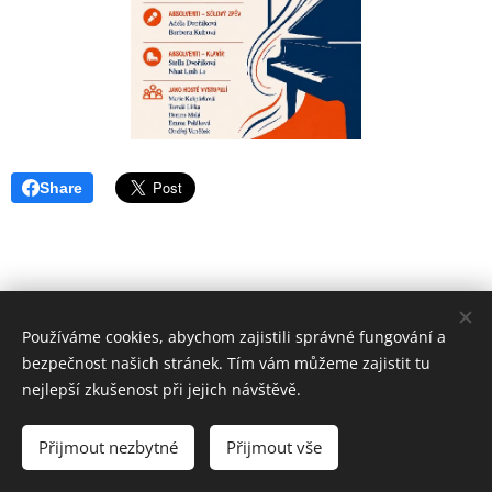
Share
Používáme cookies, abychom zajistili správné fungování a
bezpečnost našich stránek. Tím vám můžeme zajistit tu
nejlepší zkušenost při jejich návštěvě.
ZUŠ PRACHATICE
Přijmout nezbytné
Přijmout vše
Vytvořeno službou
Webnode
Cookies