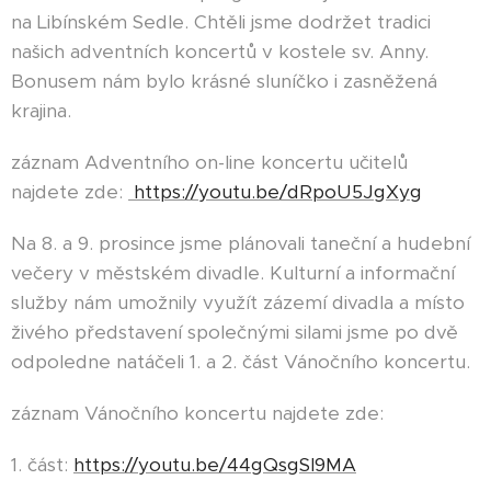
na Libínském Sedle. Chtěli jsme dodržet tradici
našich adventních koncertů v kostele sv. Anny.
Bonusem nám bylo krásné sluníčko i zasněžená
krajina.
záznam Adventního on-line koncertu učitelů
najdete zde:
https://youtu.be/dRpoU5JgXyg
Na 8. a 9. prosince jsme plánovali taneční a hudební
večery v městském divadle. Kulturní a informační
služby nám umožnily využít zázemí divadla a místo
živého představení společnými silami jsme po dvě
odpoledne natáčeli 1. a 2. část Vánočního koncertu.
záznam Vánočního koncertu najdete zde:
1. část:
https://youtu.be/44gQsgSI9MA