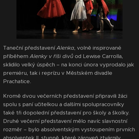
Taneční představení
Alenka
, volně inspirované
příběhem
Alenky v říši divů
od Lewise Carrolla,
sklidilo velký úspěch – na konci února vyprodalo jak
premiéru, tak i reprízu v Městském divadle
Prachatice.
Kromě dvou večerních představení připravili žáci
spolu s paní učitelkou a dalšími spolupracovníky
také tři dopolední představení pro školy a školky.
Druhé večerní představení mělo navíc slavnostní
rozměr – bylo absolventským vystoupením prvních
absolventek II. stupně, které zároveň ztvárnily