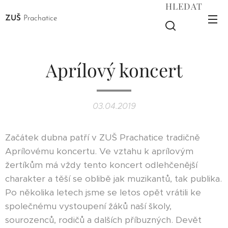
HLEDAT
ZUŠ
Prachatice
Aprílový koncert
03.04.2019
Začátek dubna patří v ZUŠ Prachatice tradičně
Aprílovému koncertu. Ve vztahu k aprílovým
žertíkům má vždy tento koncert odlehčenější
charakter a těší se oblibě jak muzikantů, tak publika.
Po několika letech jsme se letos opět vrátili ke
společnému vystoupení žáků naší školy,
sourozenců, rodičů a dalších příbuzných. Devět