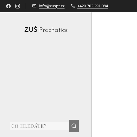
info@zuspt.cz
+420 702 291 084
ZUŠ
Prachatice