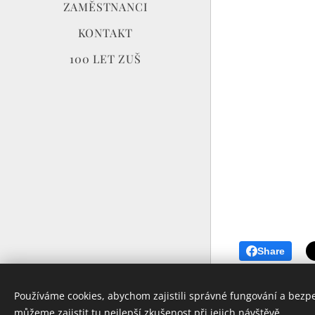
ZAMĚSTNANCI
KONTAKT
100 LET ZUŠ
Share
ZUŠ PRACHATICE
Používáme cookies, abychom zajistili správné fungování a bezp
Vytvořeno službou
Webnode
můžeme zajistit tu nejlepší zkušenost při jejich návštěvě.