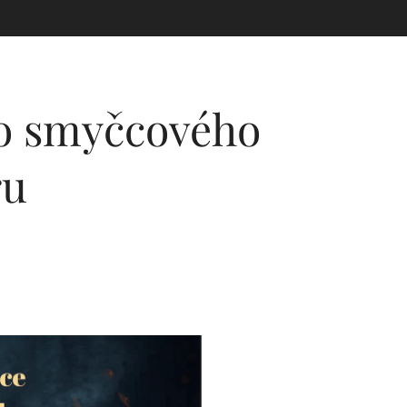
o smyčcového
ru