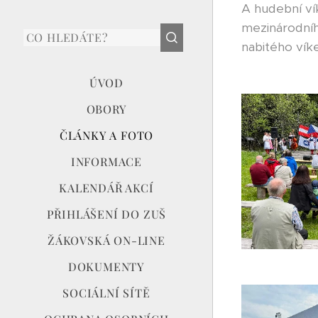
A hudební vík
mezinárodníh
nabitého vík
ÚVOD
OBORY
ČLÁNKY A FOTO
INFORMACE
KALENDÁŘ AKCÍ
PŘIHLÁŠENÍ DO ZUŠ
ŽÁKOVSKÁ ON-LINE
DOKUMENTY
SOCIÁLNÍ SÍTĚ