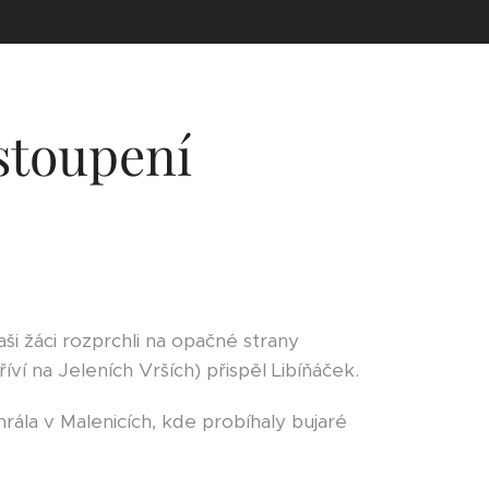
stoupení
aši žáci rozprchli na opačné strany
ví na Jeleních Vrších) přispěl Libíňáček.
ála v Malenicích, kde probíhaly bujaré