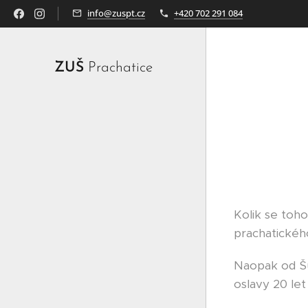
info@zuspt.cz
+420 702 291 084
ZUŠ
Prachatice
Kolik se toho
prachatického
Naopak od Šu
oslavy 20 le