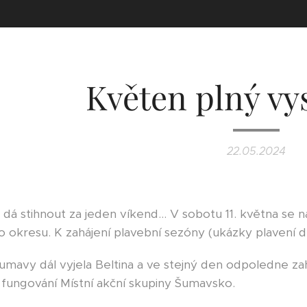
Květen plný vy
22.05.2024
 dá stihnout za jeden víkend... V sobotu 11. května se n
 okresu. K zahájení plavební sezóny (ukázky plavení dří
mavy dál vyjela Beltina a ve stejný den odpoledne zahr
t fungování Místní akční skupiny Šumavsko.