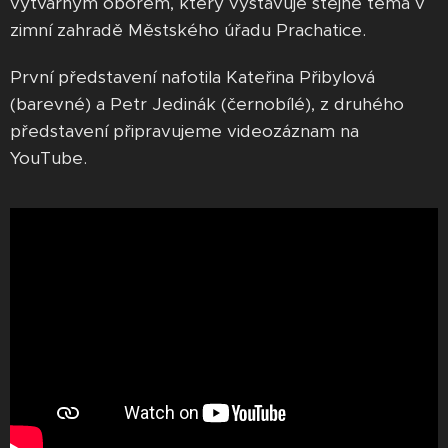
výtvarným oborem, který vystavuje stejné téma v
zimní zahradě Městského úřadu Prachatice.
První představení nafotila Kateřina Přibylová
(barevné) a Petr Jedinák (černobílé), z druhého
představení připravujeme videozáznam na
YouTube.