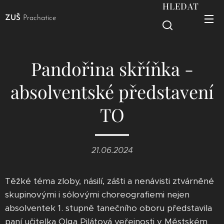
HLEDAT
ZUŠ
Prachatice
Pandořina skříňka -
absolventské představení
TO
21.06.2024
Těžké téma zloby, násilí, zášti a nenávisti ztvárněné
skupinovými i sólovými choreografiemi nejen
absolventek 1. stupně tanečního oboru představila
paní učitelka Olga Pilátová veřejnosti v Městském