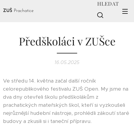
HLEDAT
ZUŠ
Prachatice
Předškoláci v ZUŠce
16.05.2025
Ve středu 14. května začal další ročník
celorepublikového festivalu ZUŠ Open. My jsme na
dva dny otevřeli školu předškolákům z
prachatických mateřských škol, kteří si vyzkoušeli
nejrůznější hudební nástroje, prohlédli zákoutí staré
budovy a zkusili si i taneční přípravu.