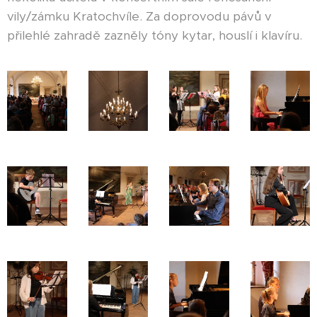
vily/zámku Kratochvíle. Za doprovodu pávů v
přilehlé zahradě zazněly tóny kytar, houslí i klavíru.