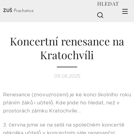
HLEDAT
ZUŠ
Prachatice
Koncertní renesance na
Kratochvíli
09.06.2025
Renesance (znovuzrození) je ke konci školního roku
přáním žáků i učitelů. Kde jinde ho hledat, než v
prostorách zámku Kratochvíle...
3. června jsme se na sešli na společném koncertě
několika učitelů v koncertním sále renesanční