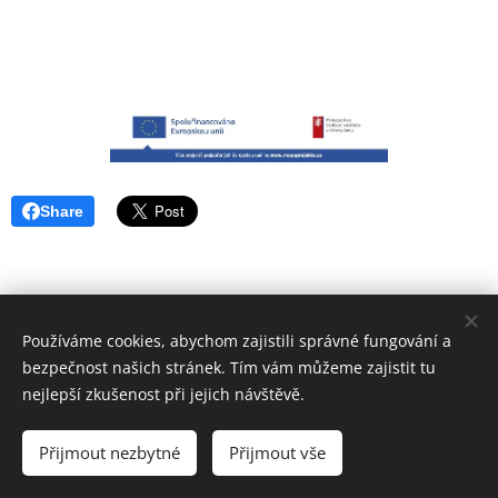
Share
Používáme cookies, abychom zajistili správné fungování a
bezpečnost našich stránek. Tím vám můžeme zajistit tu
nejlepší zkušenost při jejich návštěvě.
ZUŠ PRACHATICE
Přijmout nezbytné
Přijmout vše
Vytvořeno službou
Webnode
Cookies