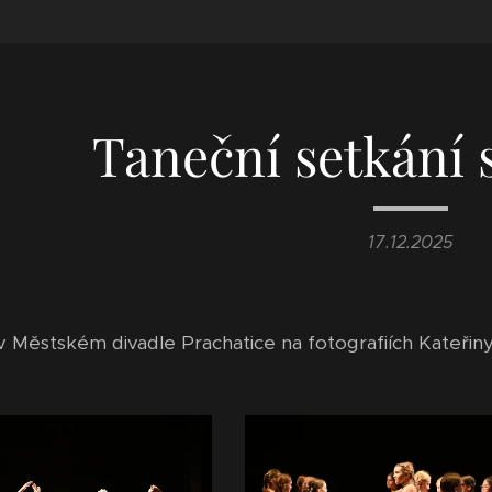
Taneční setkání 
17.12.2025
v Městském divadle Prachatice na fotografiích Kateřiny