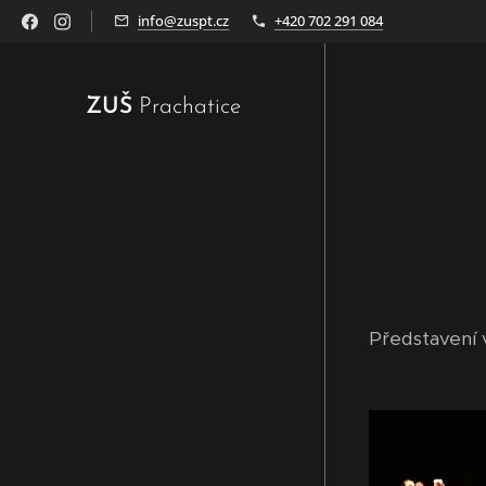
info@zuspt.cz
+420 702 291 084
ZUŠ
Prachatice
Představení 