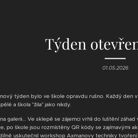
Týden otevřen
01.05.2026
nový týden bylo ve škole opravdu rušno. Každý den 
pělé a škola "žila" jako nikdy.
na galerii... Ve sklepě se zájemci vrhli do luštění záha
e, po škole jsou rozmístěny QR kódy se zajímavými akti
dílně uskutečnil workshop Axmanovy techniky tvoření k