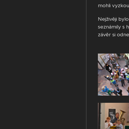
mohli vyzkou
Nejživěji byl
seznámily s h
závěr si odn