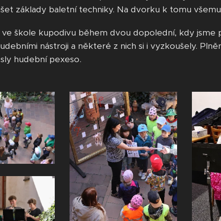
šet základy baletní techniky. Na dvorku k tomu všemu
o ve škole kupodivu během dvou dopolední, kdy jsme při
udebními nástroji a některé z nich si i vyzkoušely. Plně
esly hudební pexeso.