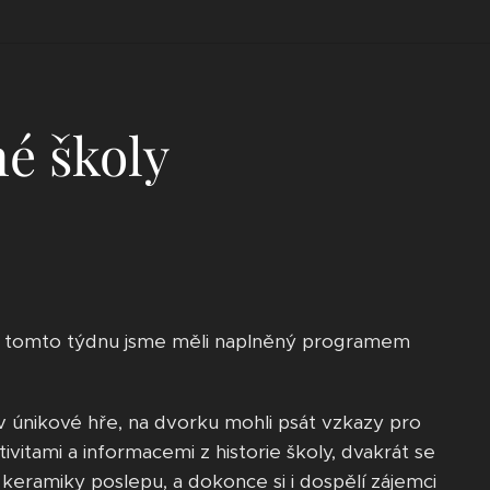
é školy
v tomto týdnu jsme měli naplněný programem
d v únikové hře, na dvorku mohli psát vzkazy pro
vitami a informacemi z historie školy, dvakrát se
eramiky poslepu, a dokonce si i dospělí zájemci