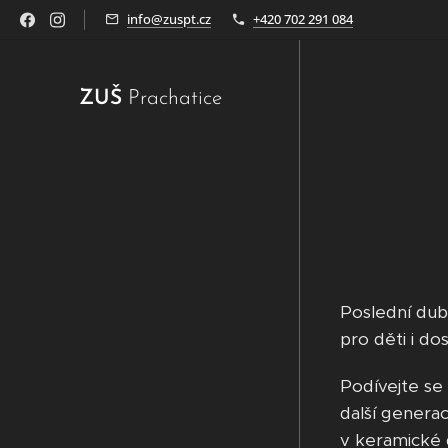
info@zuspt.cz
+420 702 291 084
ZUŠ
Prachatice
Poslední dub
pro děti i dos
Podívejte se 
další generac
v keramické 