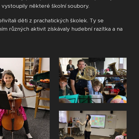
 vystoupily některé školní soubory.
vítali děti z prachatických školek. Ty se
ním různých aktivit získávaly hudební razítka a na