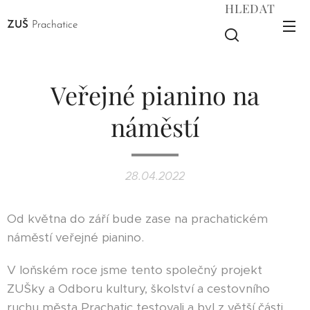
HLEDAT
ZUŠ
Prachatice
Veřejné pianino na
náměstí
28.04.2022
Od května do září bude zase na prachatickém
náměstí veřejné pianino.
V loňském roce jsme tento společný projekt
ZUŠky a Odboru kultury, školství a cestovního
ruchu města Prachatic testovali a byl z větší části