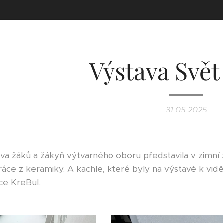
Výstava Svět
31.05.2025
ava žáků a žákyň výtvarného oboru představila v zimn
áce z keramiky. A kachle, které byly na výstavě k vid
ace KreBul.