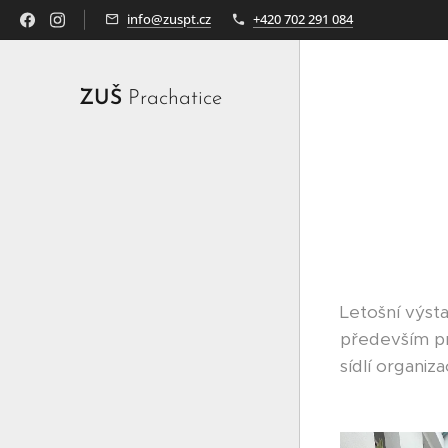
info@zuspt.cz
+420 702 291 084
ZUŠ
Prachatice
Letošní výst
především pr
sídlí organiz