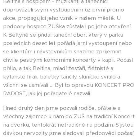
Beltina s hospicem - muzikanti a tanečníci
doprovázeli svým vystoupením už první promo
akce, propagující jeho vznik v našem městě. U
podpory hospice ZUŠka zůstala i po jeho otevření.
K Beltyně se přidal taneční obor, který v parku
posledních deset let pořádá jarní vystoupení nebo
se klientům i návštěvníkům snažíme zpříjemnit
chvíle pestrými komorními koncerty v kapli. Počasí
přálo, a tak Beltina, mladí žesťaři, flétnisté a
kytaristé hráli, baletky tančily, sluníčko svítilo a
všichni se usmívali ... Byl to opravdu KONCERT PRO
RADOST, jak jej pořadatelé nazvali.
Hned druhý den jsme pozvali rodiče, přátele a
všechny zájemce k nám do ZUŠ na tradiční Koncert
na dvorku, tentokrát netradičně na podzim. S jistou
dávkou nervozity jsme sledovali předpovědi počasí,