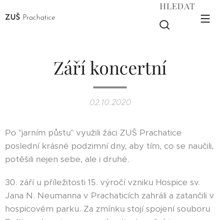
HLEDAT
ZUŠ
Prachatice
Září koncertní
02.10.2020
Po "jarním půstu" využili žáci ZUŠ Prachatice
poslední krásné podzimní dny, aby tím, co se naučili,
potěšili nejen sebe, ale i druhé.
30. září u příležitosti 15. výročí vzniku Hospice sv.
Jana N. Neumanna v Prachaticích zahráli a zatančili v
hospicovém parku. Za zmínku stojí spojení souboru