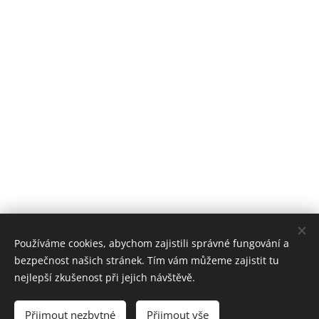
Používáme cookies, abychom zajistili správné fungování a
bezpečnost našich stránek. Tím vám můžeme zajistit tu
nejlepší zkušenost při jejich návštěvě.
ZUŠ PRACHATICE
Přijmout nezbytné
Přijmout vše