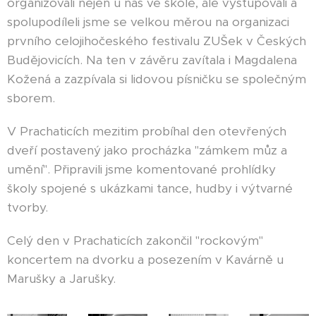
organizovali nejen u nás ve škole, ale vystupovali a
spolupodíleli jsme se velkou měrou na organizaci
prvního celojihočeského festivalu ZUŠek v Českých
Budějovicích. Na ten v závěru zavítala i Magdalena
Kožená a zazpívala si lidovou písničku se společným
sborem.
V Prachaticích mezitim probíhal den otevřených
dveří postavený jako procházka "zámkem můz a
umění". Připravili jsme komentované prohlídky
školy spojené s ukázkami tance, hudby i výtvarné
tvorby.
Celý den v Prachaticích zakončil "rockovým"
koncertem na dvorku a posezením v Kavárně u
Marušky a Jarušky.